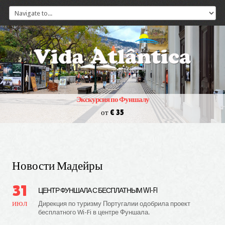
Экскурсия по Фуншалу
от € 35
Новости Мадейры
31
ЦЕНТР ФУНШАЛА С БЕСПЛАТНЫМ WI-FI
июл
Дирекция по туризму Португалии одобрила проект
бесплатного Wi-Fi в центре Фуншала.