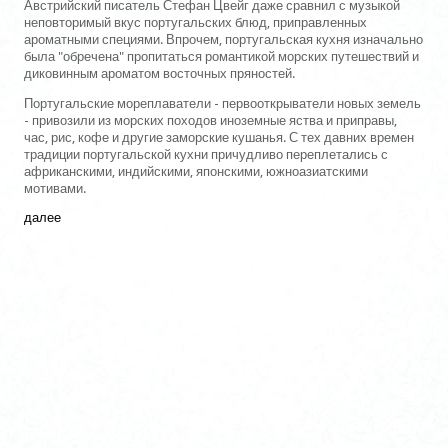
Австрийский писатель Стефан Цвейг даже сравнил с музыкой
неповторимый вкус португальских блюд, приправленных
ароматными специями. Впрочем, португальская кухня изначально
была "обречена" пропитаться романтикой морских путешествий и
диковинным ароматом восточных пряностей.
Португальские мореплаватели - первооткрыватели новых земель
- привозили из морских походов иноземные яства и приправы,
час, рис, кофе и другие заморские кушанья. С тех давних времен
традиции португальской кухни причудливо переплетались с
африканскими, индийскими, японскими, южноазиатскими
мотивами.
далее