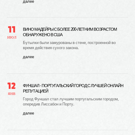
далее
11
ВИНО МАДЕЙРЫ С БОЛЕЕ 200-ЛЕТНИМ ВОЗРАСТОМ
ОБНАРУЖЕНО В США
июл
Бутылки были замурованы в стене, построенной во
время действия сухого закона.
далее
12
ФУНШАЛ - ПОРТУГАЛЬСКИЙ ГОРОД С ЛУЧШЕЙ ОНЛАЙН
РЕПУТАЦИЕЙ
янв
Город Фуншал стал лучшим португальским городом,
опередив Лиссабон и Порту.
далее