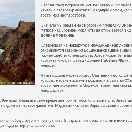
Насладиться потрясающими пейзажами, исследова
узнать о первооткрывателях Мадейры и о том, кто 
восточной части острова.
Сначала мы заедем на смотровую площадку
Эйра
метров над уровнем моря, откуда открывается вид
Долина монахинь
.
Следующая на маршруте:
Пику-ду-Ариейру
- одн
открываются завораживающие панорамные виды на 
горные хребты и ландшафты. Здесь может быть пр
куртку или кофту. Затем - долина
Рибейру-Фриу
,
леваде.
Чуть поодаль будет городок
Сантана
- место, где
которых местные жители проживали вплоть до XX 
восточная оконечность Мадейры, известная своим
ландшафтом.
к
Канисал
, бывший в своё время центром китобойного промысла. Здесь 
высадились первооткрыватели Мадейры - капитан Зарку со своими соратн
онный обед с аутентичной кухней с блюдами, приготовленными в печи на
дет подано португальское вино.