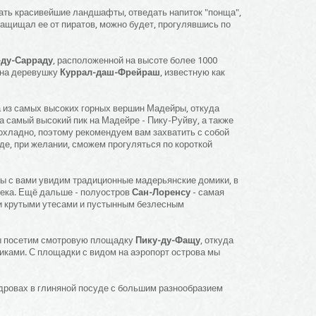
ть красивейшие ландшафты, отведать напиток "понща",
защищал ее от пиратов, можно будет, прогулявшись по
-ду-Сарраду
, расположенной на высоте более 1000
 на деревушку
Куррал-даш-Фрейраш
, известную как
а из самых высоких горных вершин Мадейры, откуда
самый высокий пик на Мадейре - Пику-Руйву, а также
охладно, поэтому рекомендуем вам захватить с собой
 где, при желании, сможем прогуляться по короткой
 мы с вами увидим традиционные мадерьянские домики, в
века. Ещё дальше - полуостров
Сан-Лоренсу
- самая
и крутыми утесами и пустынным безлесным
мы посетим смотровую площадку
Пику-ду-Фащу
, откуда
иками. С площадки с видом на аэропорт острова мы
 дровах в глиняной посуде с большим разнообразием