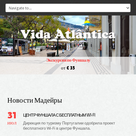
Экскурсия по Фуншалу
от € 35
Новости Мадейры
31
ЦЕНТР ФУНШАЛА С БЕСПЛАТНЫМ WI-FI
июл
Дирекция по туризму Португалии одобрила проект
бесплатного Wi-Fi в центре Фуншала.