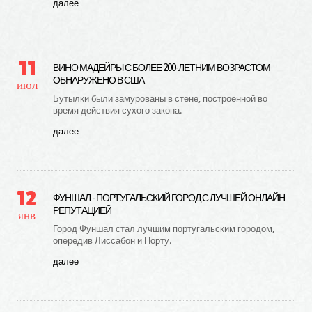
далее
11
ВИНО МАДЕЙРЫ С БОЛЕЕ 200-ЛЕТНИМ ВОЗРАСТОМ
ОБНАРУЖЕНО В США
июл
Бутылки были замурованы в стене, построенной во
время действия сухого закона.
далее
12
ФУНШАЛ - ПОРТУГАЛЬСКИЙ ГОРОД С ЛУЧШЕЙ ОНЛАЙН
РЕПУТАЦИЕЙ
янв
Город Фуншал стал лучшим португальским городом,
опередив Лиссабон и Порту.
далее