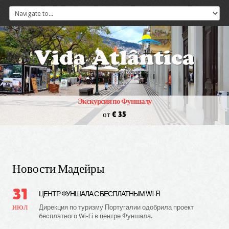
Экскурсия по Фуншалу
от € 35
Новости Мадейры
31
ЦЕНТР ФУНШАЛА С БЕСПЛАТНЫМ WI-FI
июл
Дирекция по туризму Португалии одобрила проект
бесплатного Wi-Fi в центре Фуншала.