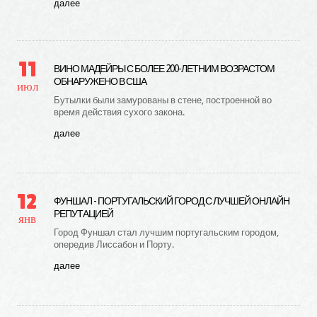
далее
11
ВИНО МАДЕЙРЫ С БОЛЕЕ 200-ЛЕТНИМ ВОЗРАСТОМ
ОБНАРУЖЕНО В США
июл
Бутылки были замурованы в стене, построенной во
время действия сухого закона.
далее
12
ФУНШАЛ - ПОРТУГАЛЬСКИЙ ГОРОД С ЛУЧШЕЙ ОНЛАЙН
РЕПУТАЦИЕЙ
янв
Город Фуншал стал лучшим португальским городом,
опередив Лиссабон и Порту.
далее