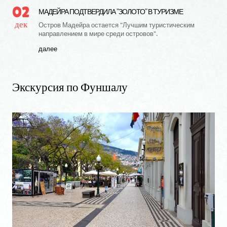
02
МАДЕЙРА ПОДТВЕРДИЛА "ЗОЛОТО" В ТУРИЗМЕ
дек
Остров Мадейра остается "Лучшим туристическим
направлением в мире среди островов".
далее
Экскурсия
по
Фуншалу