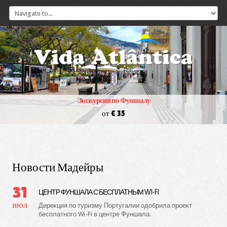
Экскурсия по Фуншалу
от € 35
Новости Мадейры
31
ЦЕНТР ФУНШАЛА С БЕСПЛАТНЫМ WI-FI
июл
Дирекция по туризму Португалии одобрила проект
бесплатного Wi-Fi в центре Фуншала.