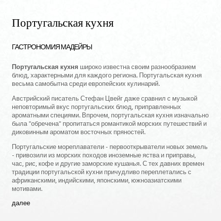
Португальская кухня
ГАСТРОНОМИЯ МАДЕЙРЫ
Португальская кухня
широко известна своим разнообразием
блюд, характерными для каждого региона. Португальская кухня
весьма самобытна среди европейских кулинарий.
Австрийский писатель Стефан Цвейг даже сравнил с музыкой
неповторимый вкус португальских блюд, приправленных
ароматными специями. Впрочем, португальская кухня изначально
была "обречена" пропитаться романтикой морских путешествий и
диковинным ароматом восточных пряностей.
Португальские мореплаватели - первооткрыватели новых земель
- привозили из морских походов иноземные яства и приправы,
час, рис, кофе и другие заморские кушанья. С тех давних времен
традиции португальской кухни причудливо переплетались с
африканскими, индийскими, японскими, южноазиатскими
мотивами.
далее