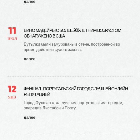
далее
11
ВИНО МАДЕЙРЫ С БОЛЕЕ 200-ЛЕТНИМ ВОЗРАСТОМ
ОБНАРУЖЕНО В США
июл
Бутылки были замурованы в стене, построенной во
время действия сухого закона.
далее
12
ФУНШАЛ - ПОРТУГАЛЬСКИЙ ГОРОД С ЛУЧШЕЙ ОНЛАЙН
РЕПУТАЦИЕЙ
янв
Город Фуншал стал лучшим португальским городом,
опередив Лиссабон и Порту.
далее