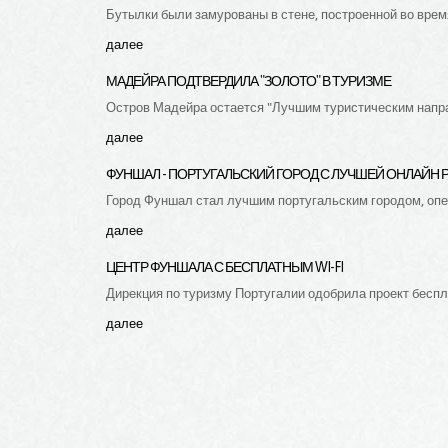
Бутылки были замурованы в стене, построенной во время
далее
МАДЕЙРА
ПОДТВЕРДИЛА
"ЗОЛОТО"
В
ТУРИЗМЕ
Остров Мадейра остается "Лучшим туристическим напра
далее
ФУНШАЛ
-
ПОРТУГАЛЬСКИЙ
ГОРОД
С
ЛУЧШЕЙ
ОНЛАЙН
Город Фуншал стал лучшим португальским городом, опе
далее
ЦЕНТР
ФУНШАЛА
С
БЕСПЛАТНЫМ
WI-FI
Дирекция по туризму Португалии одобрила проект беспла
далее