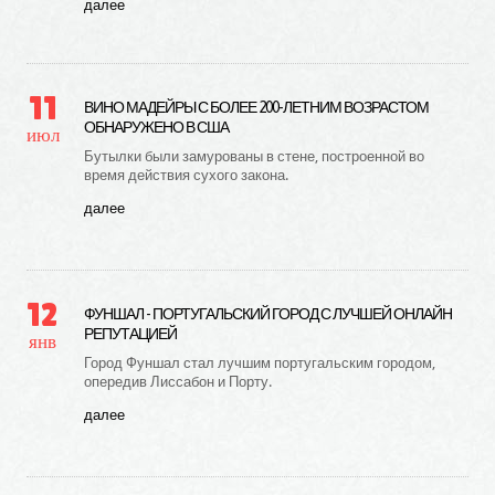
далее
11
ВИНО МАДЕЙРЫ С БОЛЕЕ 200-ЛЕТНИМ ВОЗРАСТОМ
ОБНАРУЖЕНО В США
июл
Бутылки были замурованы в стене, построенной во
время действия сухого закона.
далее
12
ФУНШАЛ - ПОРТУГАЛЬСКИЙ ГОРОД С ЛУЧШЕЙ ОНЛАЙН
РЕПУТАЦИЕЙ
янв
Город Фуншал стал лучшим португальским городом,
опередив Лиссабон и Порту.
далее