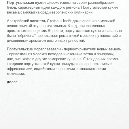
Португальская кухня
широко известна своим разнообразием
блюд, характерными для каждого региона. Португальская кухня
весьма самобытна среди европейских кулинарий.
Австрийский писатель Стефан Цвейг даже сравнил с музыкой
неповторимый вкус португальских блюд, приправленных
ароматными специями. Впрочем, португальская кухня изначально
была "обречена" пропитаться романтикой морских путешествий и
диковинным ароматом восточных пряностей.
Португальские мореплаватели - первооткрыватели новых земель
- привозили из морских походов иноземные яства и приправы,
час, рис, кофе и другие заморские кушанья. С тех давних времен
традиции португальской кухни причудливо переплетались с
африканскими, индийскими, японскими, южноазиатскими
мотивами.
далее