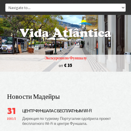
Экскурсия по Фуншалу
от € 35
Новости Мадейры
31
ЦЕНТР ФУНШАЛА С БЕСПЛАТНЫМ WI-FI
июл
Дирекция по туризму Португалии одобрила проект
бесплатного Wi-Fi в центре Фуншала.