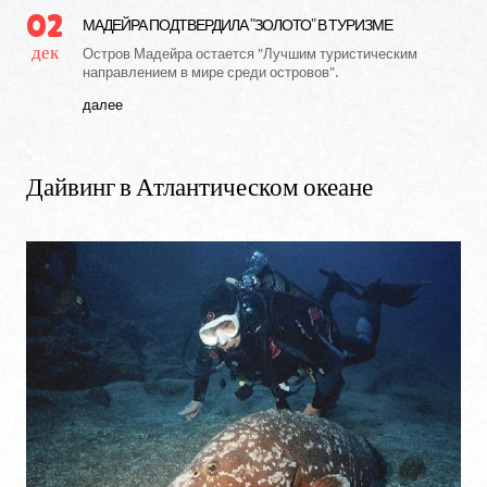
02
МАДЕЙРА ПОДТВЕРДИЛА "ЗОЛОТО" В ТУРИЗМЕ
дек
Остров Мадейра остается "Лучшим туристическим
направлением в мире среди островов".
далее
Дайвинг
в
Атлантическом
океане