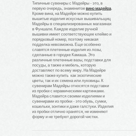
Типичные сувениры с Мадейры - это, в
первую очередь, знаменитое
вино мадейра
.
Кроме вина, на Мадейре можно купить
вышитые изделия искусных вышивальщиц
Мадейры в специализированных магазинах
в Фуншале. Каждое изделие ручной
вышивки имеет соответствующее клеймо и
порядковый номер, поэтому никакая
подделка невозможна. Еще особенно
славятся плетенные изделия из лозы,
сделанные в городке Камаша. Это
различные плетенные вазы, подставки для
посуды, а также и мебель, которую
доставляют по всему миру. На Мадейре
можно также купить как экзотические
цветы, так и их семена или луковицы. К
сувенирам Мадейры относятся подставки
из пробки с керамическими картинками.
Мадейра славится своими изделиями и
сувенирами из пробки - это обувь, сумки,
кошельки, зонтики и даже галстуки. Изделия
из пробки отлично хранятся, не изменяют
форму и не требуют дорогой чистки.