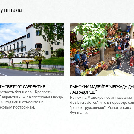
Фуншала
ТЬ СВЯТОГО ЛАВРЕНТИЯ
РЫНОК НА МАДЕЙРЕ "МЕРКАДУ-ДУ
репость Фуншала - Крепость
ЛАВРАДОРЕШ"
Лаврентия - была построена между
Рынок на Мадейре носит название 
540 годами и относится к
dos Lavradores", что в переводе оз
ековым постройкам.
"рынок тружеников". Рынок распол
Фуншале.