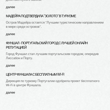
далее
МАДЕЙРА
ПОДТВЕРДИЛА
"ЗОЛОТО"
В
ТУРИЗМЕ
Остров Мадейра остается "Лучшим туристическим направлением
в мире среди островов".
далее
ФУНШАЛ
-
ПОРТУГАЛЬСКИЙ
ГОРОД
С
ЛУЧШЕЙ
ОНЛАЙН
РЕПУТАЦИЕЙ
Город Фуншал стал лучшим португальским городом, опередив
Лиссабон и Порту.
далее
ЦЕНТР
ФУНШАЛА
С
БЕСПЛАТНЫМ
WI-FI
Дирекция по туризму Португалии одобрила проект бесплатного
Wi-Fi в центре Фуншала.
далее