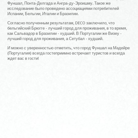
Фуншал, Понта-Делгада и Ангра-ду-Эроишму. Такое же
исследование было проведено ассоциациями потребителей
Испании, Бельгии, Италии и Бразилии.
Согласно полученным результатам, DECO заключило, что
бельгийский Брюгге - лучший город для проживания, в то время,
как Сальвадор в Бразилии - худший. В Португалии же Визеу -
лучший город для проживания, а Сетубал - худший.
И можно с уверенностью отметить, что город Фуншал на Мадейре
(Португалия) всегда гостеприимно встречает туристов и всегда
ждет вас в гости!