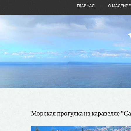
ГЛАВНАЯ
О МАДЕЙР
Морская
прогулка
на
каравелле
"С