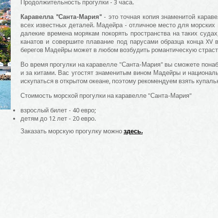
Продолжительность прогулки - 3 часа.
Каравелла "Санта-Мария"
- это точная копия знаменитой кара
всех известных деталей. Мадейра - отличное место для морских п
далекие времена морякам покорять пространства на таких судах,
канатов и совершите плавание под парусами образца конца XV 
берегов Мадейры может в любом возбудить романтическую страст
Во время прогулки на каравелле "Санта-Мария" вы сможете пона
и за китами. Вас угостят знаменитым вином Мадейры и национал
искупаться в открытом океане, поэтому рекомендуем взять купаль
Стоимость морской прогулки на каравелле "Санта-Мария"
взрослый билет - 40 евро;
детям до 12 лет - 20 евро.
Заказать морскую прогулку можно
здесь
.