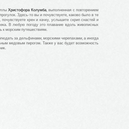
веллы
Христофора Колумба
, выполненная с повторением
рогулок. Здесь-то вы и почувствуете, каково было в те
 почувствуете крен и качку, услышите скрип снастей и
века. В любую погоду это плавание вдоль живописных
ь к морским путешествиям.
блюдать за дельфинами, морскими черепахами, а иногда
ьным медовым пирогом. Также у вас будет возможность
ник.